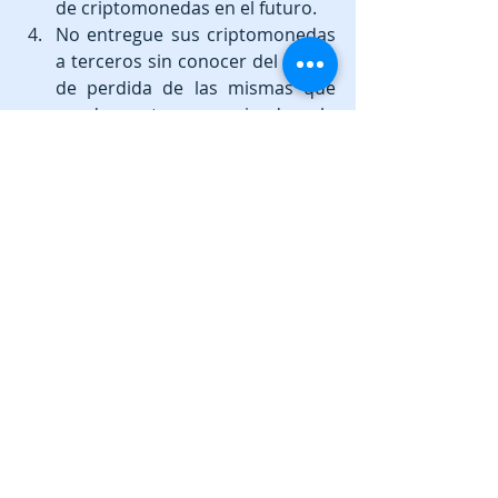
de criptomonedas en el futuro.  
No entregue sus criptomonedas 
a terceros sin conocer del riesgo 
de perdida de las mismas que 
pueda estar asumiendo, lo 
mínimo es conocer el riesgo y 
establecer confianza con los 
terceros a quienes encargue 
custodia, inversión u otro 
negocio.  
En todos los intercambios de 
dinero por criptomonedas utilice 
medidas de confianza y 
seguridad como hacer el 
intercambio al instante y 
personalmente, partir en varias 
transacciones una compraventa, 
utilizar a un tercero de confianza 
previamente probado para servir 