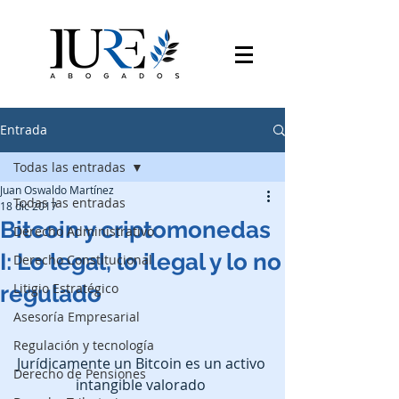
Entrada
Todas las entradas
Juan Oswaldo Martínez
Todas las entradas
18 dic 2017
Bitcoin y criptomonedas
Derecho Administrativo
I: Lo legal, lo ilegal y lo no
Derecho Constitucional
Litigio Estratégico
regulado
Asesoría Empresarial
Regulación y tecnología
Jurídicamente un Bitcoin es un activo 
Derecho de Pensiones
intangible valorado 