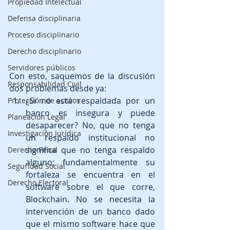
Propiedad Intelectual
Defensa disciplinaria
Proceso disciplinario
Derecho disciplinario
Servidores públicos
Con esto, saquemos de la discusión 
Responsabilidad Civil
dos problemas desde ya: 
¿Si no está respaldada por un 
Protección de activos
banco es insegura y puede 
Planeación Legal
desaparecer? No, que no tenga 
Investigación Jurídica
un respaldo institucional no 
significa que no tenga respaldo 
Derecho Penal
alguno; fundamentalmente su 
Seguridad Social
fortaleza se encuentra en el 
Derecho Electoral
software sobre el que corre, 
Blockchain. No se necesita la 
intervención de un banco dado 
que el mismo software hace que 