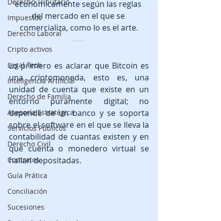
Derecho Tributario
económicamente según las reglas 
del mercado en el que se 
Impuestos
comercializa, como lo es el arte.
Derecho Laboral
Cripto activos
Legal Tech
Lo primero es aclarar que Bitcoin es 
una criptomoneda, esto es, una 
Inteligencia Artificial
unidad de cuenta que existe en un 
Derecho de Familia
entorno puramente digital; no 
Asesoría Estratégica
depende de un banco y se soporta 
sobre el software en el que se lleva la 
Servicios Públicos
contabilidad de cuantas existen y en 
Derecho Civil
qué cuenta o monedero virtual se 
Contratos
hallan depositadas.
Guía Prática
Conciliación
Sucesiones