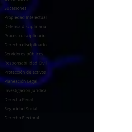
Sucesiones
Propiedad Intelectual
Defensa disciplinaria
Proceso disciplinario
Derecho disciplinario
Servidores públicos
Responsabilidad Civil
Protección de activos
Planeación Legal
Investigación Jurídica
Derecho Penal
Seguridad Social
Derecho Electoral