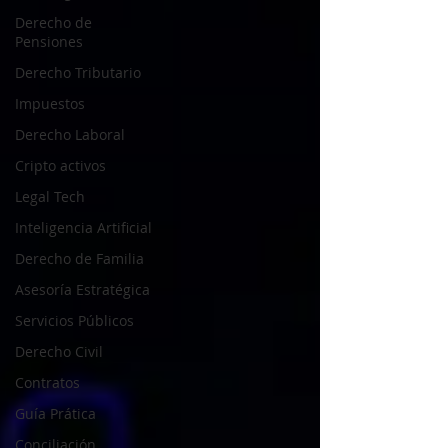
Derecho de
Pensiones
Derecho Tributario
Impuestos
Derecho Laboral
Cripto activos
Legal Tech
Inteligencia Artificial
Derecho de Familia
Asesoría Estratégica
Servicios Públicos
Derecho Civil
Contratos
Guía Prática
Conciliación