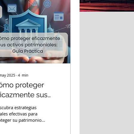
may 2025
∙
4
min
ómo proteger
ficazmente sus
ctivos
scubra estrategias
atrimoniales: Guía
ales efectivas para
oteger su patrimonio
ráctica
riesgos personales y
merciales. Aprenda