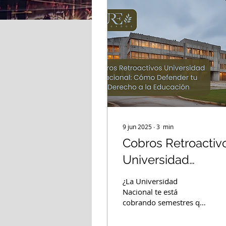
9 jun 2025
∙
3
min
Cobros Retroactiv
Universidad
Nacional: Cómo
¿La Universidad
Defender tu
Nacional te está
cobrando semestres que
Derecho a la
estaban bajo matrícula
cero? Conoce tus