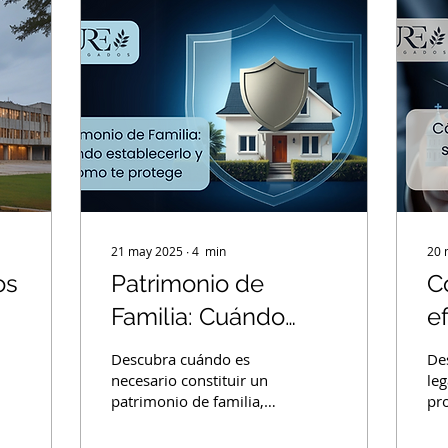
21 may 2025
∙
4
min
20 
os
Patrimonio de
C
Familia: Cuándo
e
establecerlo y
a
Descubra cuándo es
De
cómo te protege
p
necesario constituir un
leg
patrimonio de familia,
pr
P
sus beneficios para
de 
proteger bienes
co