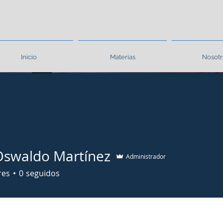
Inicio
Materias
Nosotr
Oswaldo Martínez
Administrador
res
0
seguidos