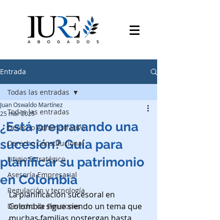
Entrada
Todas las entradas
Juan Oswaldo Martínez
Todas las entradas
25 mar 2025
¿Está preprarando una
Derecho Administrativo
sucesión? Guía para
Derecho Constitucional
Litigio Estratégico
planificar su patrimonio
Asesoría Empresarial
en Colombia
Regulación y tecnología
La planificación sucesoral en 
Colombia sigue siendo un tema que 
Derecho de Pensiones
muchas familias postergan hasta 