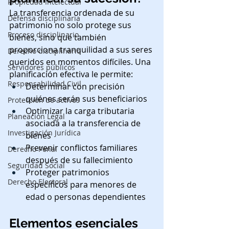
Propiedad Intelectual
La transferencia ordenada de su 
Defensa disciplinaria
patrimonio no solo protege sus 
Proceso disciplinario
bienes, sino que también 
proporciona tranquilidad a sus seres 
Derecho disciplinario
queridos en momentos difíciles. Una 
Servidores públicos
planificación efectiva le permite:
Responsabilidad Civil
Determinar con precisión 
quiénes serán sus beneficiarios
Protección de activos
Optimizar la carga tributaria 
Planeación Legal
asociada a la transferencia de 
Investigación Jurídica
bienes
Prevenir conflictos familiares 
Derecho Penal
después de su fallecimiento
Seguridad Social
Proteger patrimonios 
Derecho Electoral
específicos para menores de 
edad o personas dependientes
Elementos esenciales 