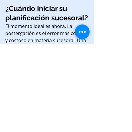
¿Cuándo iniciar su 
planificación sucesoral?
El momento ideal es ahora. La 
postergación es el error más común 
y costoso en materia sucesoral. Una 
planificación temprana le permite:
Evaluar diferentes escenarios 
con calma
Implementar estrategias que 
requieren tiempo de maduración
Realizar ajustes conforme 
cambian sus circunstancias 
personales y familiares
En iure contamos con más de 15 
años de experiencia en planificación 
sucesoral. Nuestro enfoque 
preventivo le permite asegurar la 