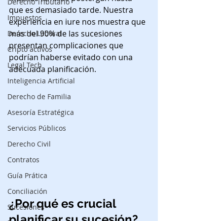
Derecho Tributario
que es demasiado tarde. Nuestra 
Impuestos
experiencia en iure nos muestra que 
más del 90% de las sucesiones 
Derecho Laboral
presentan complicaciones que 
Cripto activos
podrían haberse evitado con una 
Legal Tech
adecuada planificación.
Inteligencia Artificial
Derecho de Familia
Asesoría Estratégica
Servicios Públicos
Derecho Civil
Contratos
Guía Prática
Conciliación
¿Por qué es crucial 
Sucesiones
planificar su sucesión?