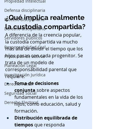
Propiedad Intelectual
Defensa disciplinaria
¿Qué implica realmente 
Proceso disciplinario
la custodia compartida?
Derecho disciplinario
A diferencia de la creencia popular, 
Servidores públicos
la custodia compartida va mucho 
Responsabilidad Civil
más allá de dividir el tiempo que los 
hijos pasan con cada progenitor. Se 
Protección de activos
trata de un modelo de 
Planeación Legal
corresponsabilidad parental que 
Investigación Jurídica
requiere:
Toma de decisiones 
Derecho Penal
conjunta
 sobre aspectos 
Seguridad Social
fundamentales en la vida de los 
Derecho Electoral
hijos, como educación, salud y 
formación.
Distribución equilibrada de 
tiempos
 que responda 