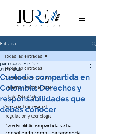
Entrada
Todas las entradas
Juan Oswaldo Martínez
Todas las entradas
31 mar 2025
Custodia compartida en
Derecho Administrativo
Colombia: Derechos y
Derecho Constitucional
Litigio Estratégico
responsabilidades que
Asesoría Empresarial
debes conocer
Regulación y tecnología
La custodia compartida se ha 
Derecho de Pensiones
consolidado como una tendencia 