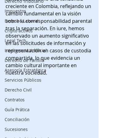
Derecho Tributario
creciente en Colombia, reflejando un 
Impuestos
cambio fundamental en la visión 
sobre la corresponsabilidad parental 
Derecho Laboral
tras la separación. En iure, hemos 
Cripto activos
observado un aumento significativo 
Legal Tech
en las solicitudes de información y 
representación en casos de custodia 
Inteligencia Artificial
compartida, lo que evidencia un 
Derecho de Familia
cambio cultural importante en 
Asesoría Estratégica
nuestra sociedad.
Servicios Públicos
Derecho Civil
Contratos
Guía Prática
Conciliación
Sucesiones