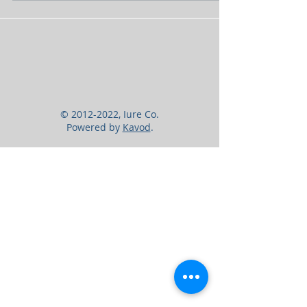
jurídica actual y casos prácticos para
implementarlos en su negocio.
©
2012-2022
, Iure Co.
Powered by
Kavod
.