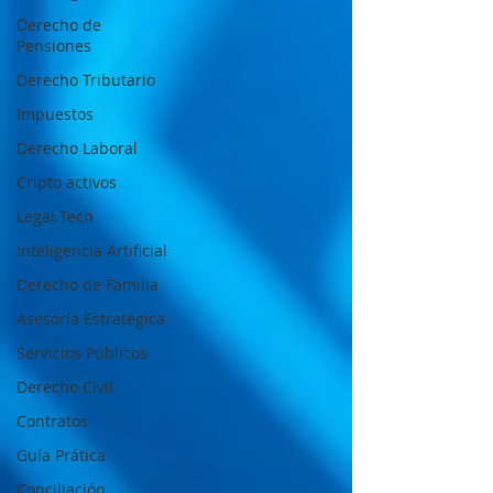
Derecho de
Pensiones
Derecho Tributario
Impuestos
Derecho Laboral
Cripto activos
Legal Tech
Inteligencia Artificial
Derecho de Familia
Asesoría Estratégica
Servicios Públicos
Derecho Civil
Contratos
Guía Prática
Conciliación