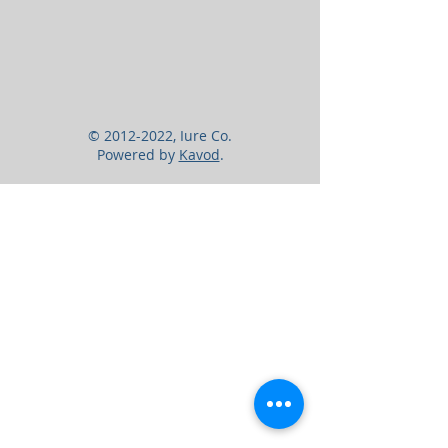
errores a evitar para aumentar sus
posibilidades de adjudicación.
©
2012-2022
, Iure Co.
Powered by
Kavod
.