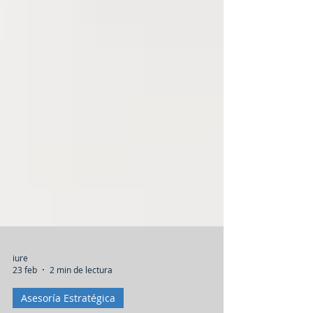
iure
23 feb
2 min de lectura