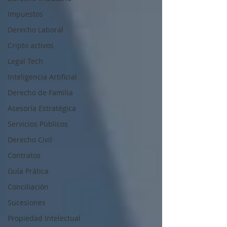
Impuestos
Derecho Laboral
Cripto activos
Legal Tech
Inteligencia Artificial
Derecho de Familia
Asesoría Estratégica
Servicios Públicos
Derecho Civil
Contratos
Guía Prática
Conciliación
Sucesiones
Propiedad Intelectual