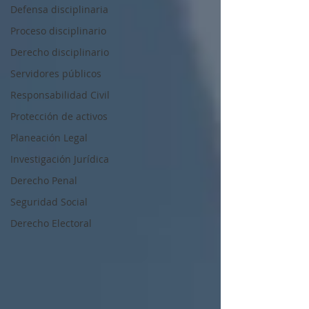
Defensa disciplinaria
Proceso disciplinario
Derecho disciplinario
Servidores públicos
Responsabilidad Civil
Protección de activos
Planeación Legal
Investigación Jurídica
Derecho Penal
Seguridad Social
Derecho Electoral