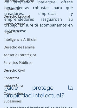
Derecho Tributario
de propiedad intelectual ofrece 
herramientas robustas para que 
Impuestos
creadores, empresas y 
Derecho Laboral
emprendedores resguarden su 
Cripto activos
trabajo. En iure te acompañamos en 
ese proceso.
Legal Tech
Inteligencia Artificial
Derecho de Familia
Asesoría Estratégica
Servicios Públicos
Derecho Civil
Contratos
Guía Prática
¿Qué protege la 
Conciliación
propiedad intelectual?
Sucesiones
La propiedad intelectual se divide en 