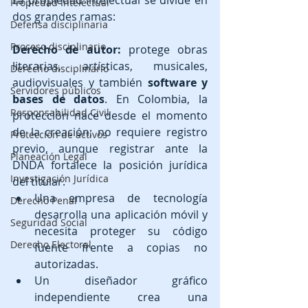
Propiedad Intelectual
dos grandes ramas:
Defensa disciplinaria
Proceso disciplinario
Derecho de autor:
 protege obras 
literarias, artísticas, musicales, 
Derecho disciplinario
audiovisuales y también 
software y 
Servidores públicos
bases de datos
. En Colombia, la 
Responsabilidad Civil
protección nace desde el momento 
de la creación; no requiere registro 
Protección de activos
previo, aunque registrar ante la 
Planeación Legal
DNDA fortalece la posición jurídica 
Investigación Jurídica
del titular.
Una empresa de tecnología 
Derecho Penal
desarrolla una aplicación móvil y 
Seguridad Social
necesita proteger su código 
Derecho Electoral
fuente frente a copias no 
autorizadas.
Un diseñador gráfico 
independiente crea una 