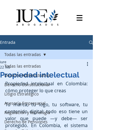
Entrada
Todas las entradas
iure
Todas las entradas
22 feb
Propiedad intelectual
Derecho Administrativo
Propiedad intelectual en Colombia: 
Derecho Constitucional
cómo proteger lo que creas
Litigio Estratégico
Asesoría Empresarial
Tu marca, tu logo, tu software, tu 
contenido digital: todo eso tiene un 
Regulación y tecnología
valor que puede —y debe— ser 
Derecho de Pensiones
protegido. En Colombia, el sistema 