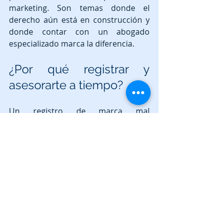
marketing. Son temas donde el 
derecho aún está en construcción y 
donde contar con un abogado 
especializado marca la diferencia.
¿Por qué registrar y 
asesorarte a tiempo?
Un registro de marca mal 
estructurado puede ser nulo o 
fácilmente impugnable. Una cesión 
de derechos de autor incompleta 
puede generar conflictos futuros 
costosos. La asesoría temprana evita 
problemas que son mucho más 
difíciles de resolver después.
Protege lo que creas. Conoce 