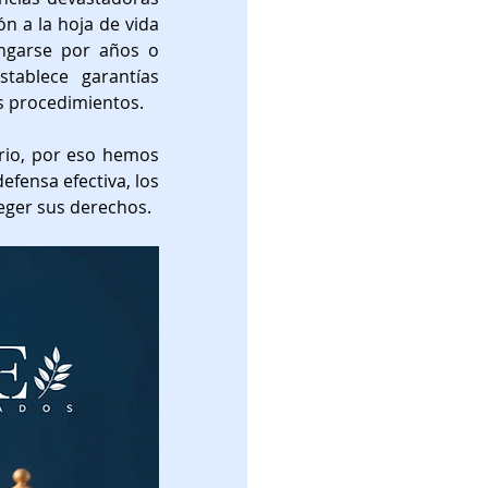
vil
Contratos
n a la hoja de vida 
ngarse por años o 
ablece garantías 
os procedimientos.
a disciplinaria
rio, por eso hemos 
fensa efectiva, los 
sabilidad Civil
eger sus derechos.
 Penal