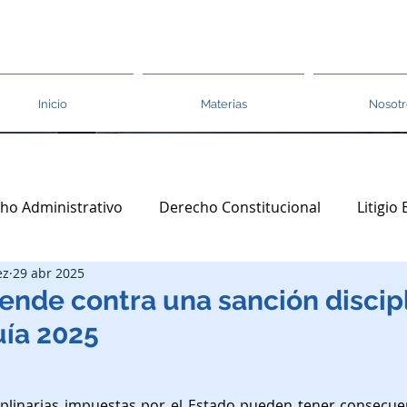
Inicio
Materias
Nosotr
ho Administrativo
Derecho Constitucional
Litigio
ez
29 abr 2025
Regulación y tecnología
Derecho de Pensiones
iende contra una sanción discipl
uía 2025
 Laboral
Cripto activos
Legal Tech
Inteligencia 
iplinarias impuestas por el Estado pueden tener consecue