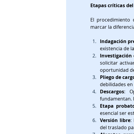
Etapas críticas de
El procedimiento 
marcar la diferenci
Indagación pr
existencia de l
Investigación 
solicitar acti
oportunidad de 
Pliego de carg
debilidades en
Descargos
: O
fundamentan. R
Etapa probato
esencial ser es
Versión libre
:
del traslado pa