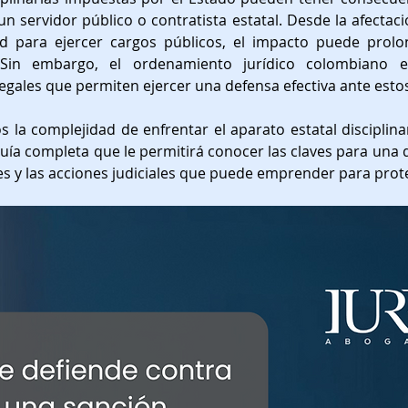
Asesoría Estratégica
Servicios Públicos
Derecho Ci
un servidor público o contratista estatal. Desde la afectació
dad para ejercer cargos públicos, el impacto puede prolo
 Sin embargo, el ordenamiento jurídico colombiano est
legales que permiten ejercer una defensa efectiva ante est
ación
Sucesiones
Propiedad Intelectual
Defens
 la complejidad de enfrentar el aparato estatal disciplina
uía completa que le permitirá conocer las claves para una de
Derecho disciplinario
Servidores públicos
Respon
es y las acciones judiciales que puede emprender para prot
Planeación Legal
Investigación Jurídica
Derecho