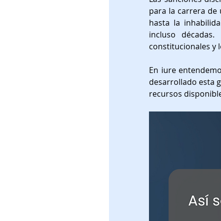
Derecho de Familia
para la carrera de 
hasta la inhabili
incluso décadas.
constitucionales y 
Guía Prática
Concili
En iure entendemos
desarrollado esta g
Proceso disciplinario
recursos disponibl
Protección de activos