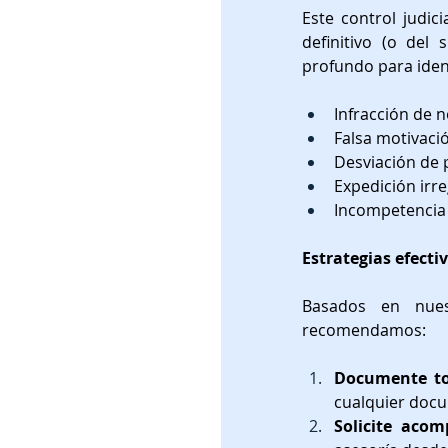
Este control judici
definitivo (o del 
profundo para iden
Infracción de 
Falsa motivaci
Desviación de
Expedición irre
Incompetencia 
Estrategias efecti
Basados en nuest
recomendamos:
Documente tod
cualquier docu
Solicite aco