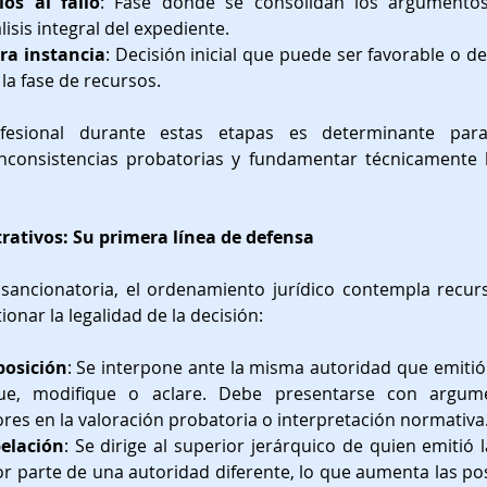
ios al fallo
: Fase donde se consolidan los argumentos
isis integral del expediente.
ra instancia
: Decisión inicial que puede ser favorable o de
 la fase de recursos.
fesional durante estas etapas es determinante para i
inconsistencias probatorias y fundamentar técnicamente 
rativos: Su primera línea de defensa
sancionatoria, el ordenamiento jurídico contempla recurs
onar la legalidad de la decisión:
posición
: Se interpone ante la misma autoridad que emitió e
ue, modifique o aclare. Debe presentarse con argume
ores en la valoración probatoria o interpretación normativa
elación
: Se dirige al superior jerárquico de quien emitió l
r parte de una autoridad diferente, lo que aumenta las posi