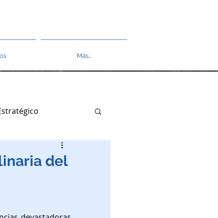
os
Más...
 Estratégico
Derecho Tributario
inaria del
Artificial
ncias devastadoras 