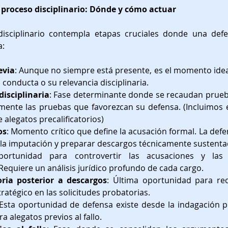
l proceso disciplinario: Dónde y cómo actuar
disciplinario contempla etapas cruciales donde una defe
a:
evia
: Aunque no siempre está presente, es el momento ideal
a conducta o su relevancia disciplinaria.
disciplinaria
: Fase determinante donde se recaudan prueb
vamente las pruebas que favorezcan su defensa. (Incluimos e
alegatos precalificatorios)
os
: Momento crítico que define la acusación formal. La defen
 la imputación y preparar descargos técnicamente sustenta
portunidad para controvertir las acusaciones y las
equiere un análisis jurídico profundo de cada cargo.
ria posterior a descargos
: Última oportunidad para rec
tratégico en las solicitudes probatorias.
 Esta oportunidad de defensa existe desde la indagación pr
ra alegatos previos al fallo.