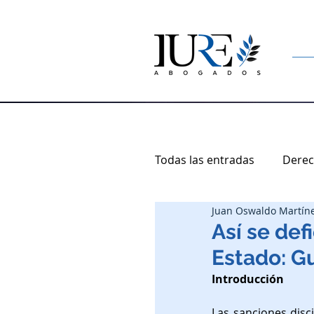
Todas las entradas
Derec
Juan Oswaldo Martín
Asesoría Empresarial
Así se def
Estado: G
Impuestos
Derecho
Introducción
Las sanciones disc