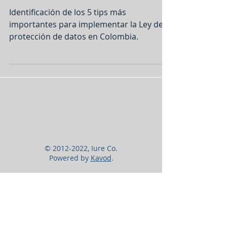
datos personales
Identificación de los 5 tips más
importantes para implementar la Ley de
protección de datos en Colombia.
©
2012-2022
, Iure Co.
Powered by
Kavod
.