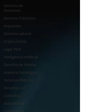
Derecho de
Pensiones
Derecho Tributario
Impuestos
Derecho Laboral
Cripto activos
Legal Tech
Inteligencia Artificial
Derecho de Familia
Asesoría Estratégica
Servicios Públicos
Derecho Civil
Contratos
Guía Prática
Conciliación