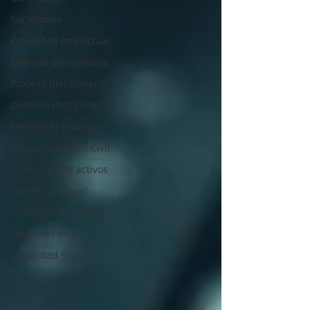
Sucesiones
Propiedad Intelectual
Defensa disciplinaria
Proceso disciplinario
Derecho disciplinario
Servidores públicos
Responsabilidad Civil
Protección de activos
Planeación Legal
Investigación Jurídica
Derecho Penal
Seguridad Social
Derecho Electoral