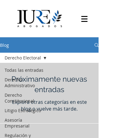
Blog
Derecho Electoral
Todas las entradas
Próximamente nuevas
Derecho
Administrativo
entradas
Derecho
Constitucional
Explora otras categorías en este
blog o vuelve más tarde.
Litigio Estratégico
Asesoría
Empresarial
Regulación y