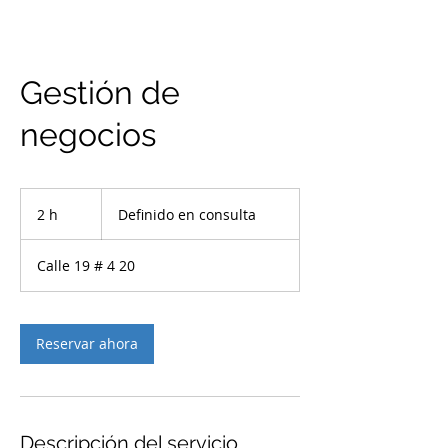
Gestión de
negocios
Definido
en
2 h
2
Definido en consulta
consulta
h
Calle 19 # 4 20
Reservar ahora
Descripción del servicio