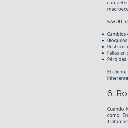
competen
macroeco
KAVOD no
Cambios e
Bloqueos 
Restricci
Fallas en 
Pérdidas 
El client
inherente
6. Ro
Cuando K
como Enc
Tratamien