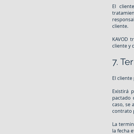
El clien
tratami
responsa
cliente.
KAVOD tr
cliente y
7. Te
El client
Existirá
pactado 
caso, se 
contrato 
La termin
la fecha e