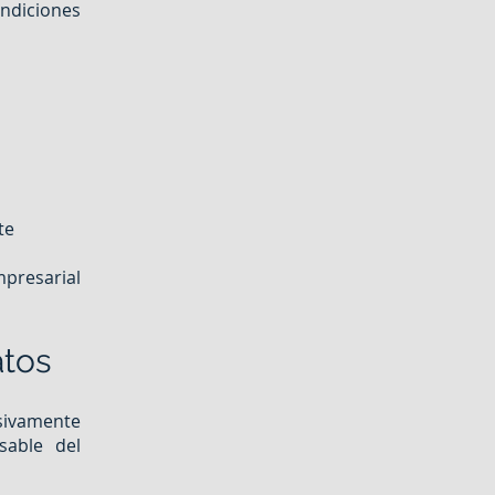
ndiciones
te
mpresarial
atos
sivamente
sable del