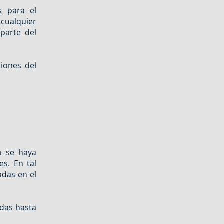
s para el
ualquier
parte del
iones del
o se haya
s. En tal
adas en el
adas hasta