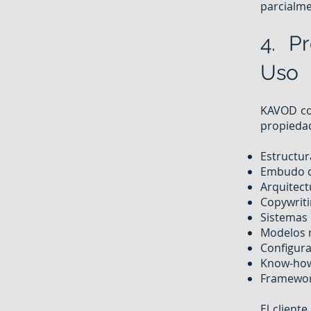
parcialme
4. P
Uso
KAVOD con
propiedad
Estructur
Embudo d
Arquitect
Copywrit
Sistemas
Modelos 
Configura
Know-ho
Framewor
El client