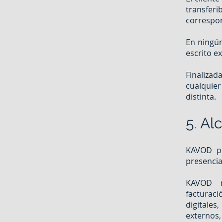
transferi
correspon
En ningún
escrito e
Finalizad
cualquier
distinta.
5. Al
KAVOD pr
presencia 
KAVOD n
facturac
digitale
externos