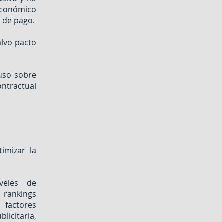
 económico
s de pago.
alvo pacto
 uso sobre
ontractual
imizar la
veles de
 rankings
 factores
icitaria,