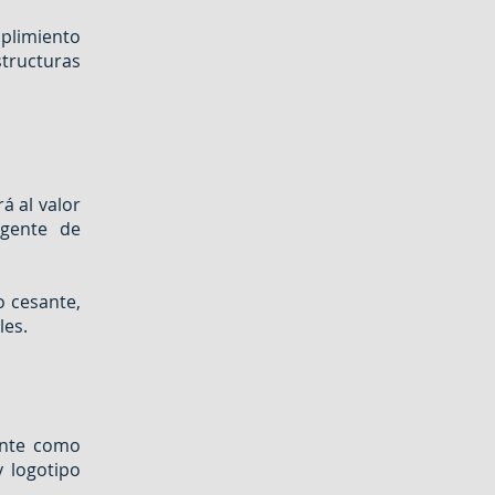
plimiento
structuras
á al valor
igente de
o cesante,
les.
ente como
y logotipo