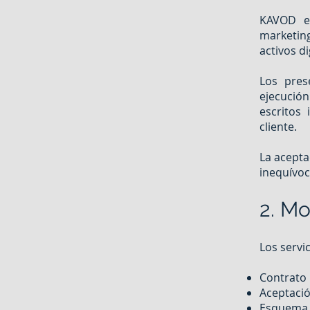
KAVOD es
marketing
activos d
Los pres
ejecució
escritos
cliente.
La acepta
inequívoc
2. Mo
Los servi
Contrato 
Aceptació
Esquema h