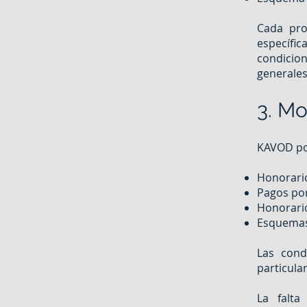
Cada pro
específi
condicio
generales
3. M
KAVOD pod
Honorario
Pagos po
Honorario
Esquemas 
Las cond
particular
La falt