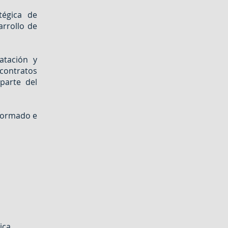
tégica de
arrollo de
atación y
contratos
parte del
nformado e
ica