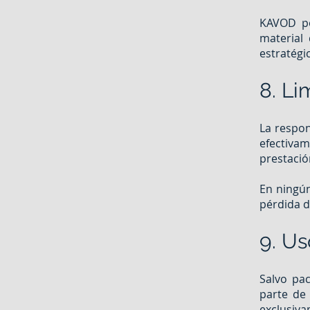
KAVOD po
material 
estratégi
8. Li
La respon
efectiva
prestación
En ningún
pérdida d
9. Us
Salvo pa
parte de 
exclusiva