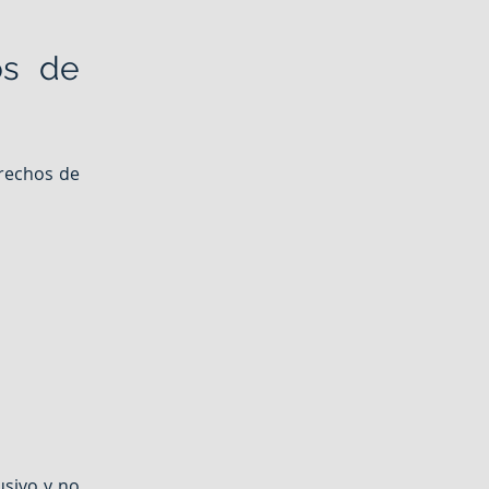
os de
erechos de
usivo y no