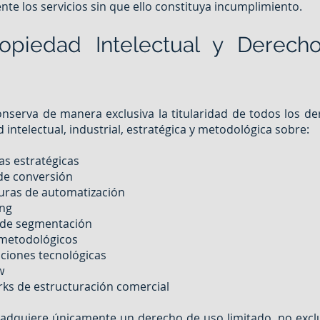
nte los servicios sin que ello constituya incumplimiento.
ropiedad Intelectual y Derech
serva de manera exclusiva la titularidad de todos los d
 intelectual, industrial, estratégica y metodológica sobre:
as estratégicas
e conversión
uras de automatización
ing
 de segmentación
metodológicos
ciones tecnológicas
w
ks de estructuración comercial
e adquiere únicamente un derecho de uso limitado, no excl