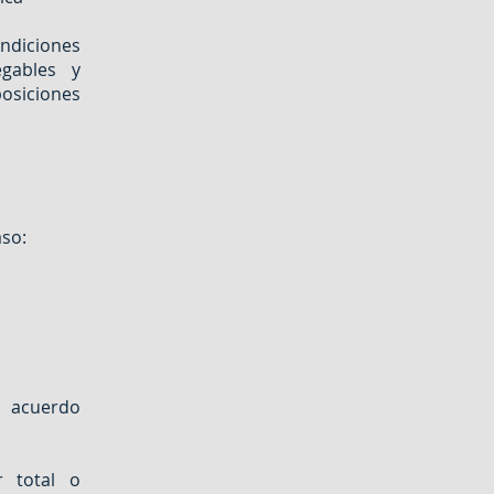
ndiciones
egables y
osiciones
aso:
a acuerdo
 total o