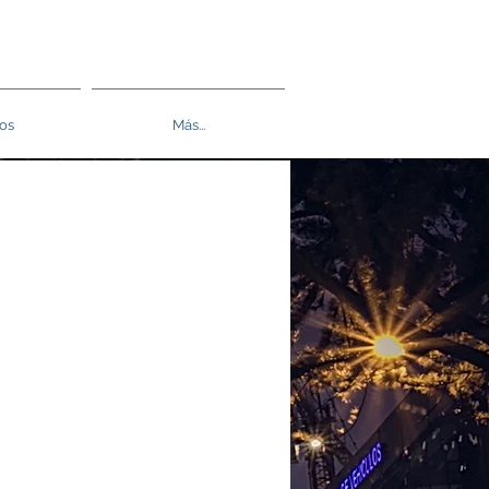
os
Más...