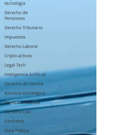
tecnología
Derecho de
Pensiones
Derecho Tributario
Impuestos
Derecho Laboral
Cripto activos
Legal Tech
Inteligencia Artificial
Derecho de Familia
Asesoría Estratégica
Servicios Públicos
Derecho Civil
Contratos
Guía Prática