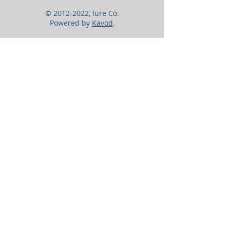
©
2012-2022
, Iure Co.
Powered by
Kavod
.