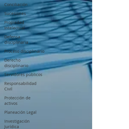
Conciliación
Sucesiones
Propiedad
Intelectual
Defensa
disciplinaria
Proceso disciplinario
Derecho
disciplinario
Servidores públicos
Responsabilidad
Civil
Protección de
activos
Planeación Legal
Investigación
Jurídica